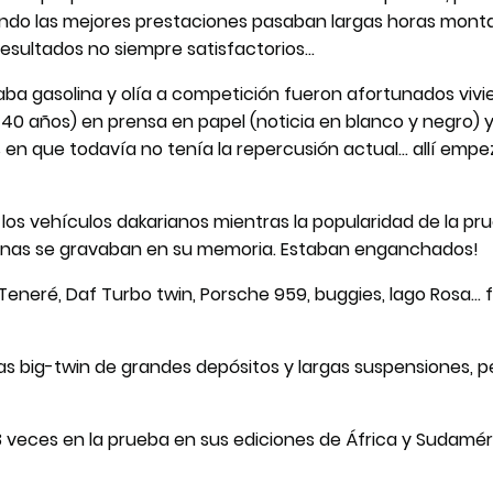
ando las mejores prestaciones pasaban largas horas mon
resultados no siempre satisfactorios…
vaba gasolina y olía a competición fueron afortunados vivi
40 años) en prensa en papel (noticia en blanco y negro) 
en que todavía no tenía la repercusión actual… allí empe
los vehículos dakarianos mientras la popularidad de la pru
canas se gravaban en su memoria. Estaban enganchados!
l Teneré, Daf Turbo twin, Porsche 959, buggies, lago Rosa.
ticas big-twin de grandes depósitos y largas suspensiones,
 3 veces en la prueba en sus ediciones de África y Sudam