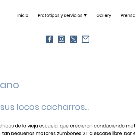
Inicio
Prototipos y servicios
Gallery
Prens
mano
sus locos cacharros...
 chicos de la vieja escuela, que crecieron conduciendo m
 tan pequeños motores zumbones 2T a escape libre, por el 